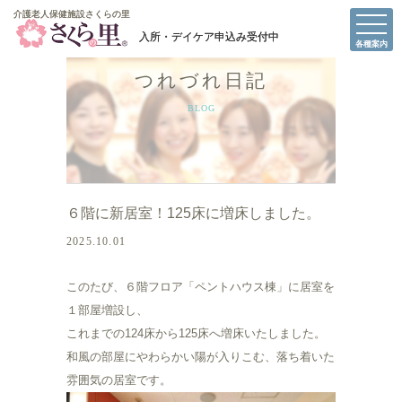
介護老人保健施設さくらの里
介護老人保健施設さくらの里
各種案内
つれづれ日記
BLOG
６階に新居室！125床に増床しました。
2025.10.01
このたび、６階フロア「ペントハウス棟」に居室を
１部屋増設し、
これまでの124床から125床へ増床いたしました。
和風の部屋にやわらかい陽が入りこむ、落ち着いた
雰囲気の居室です。