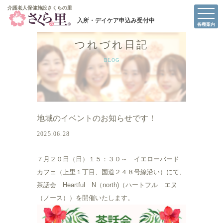
介護老人保健施設さくらの里
介護老人保健施設さくらの里
各種案内
つれづれ日記
BLOG
地域のイベントのお知らせです！
2025.06.28
７月２０日（日）１５：３０～ イエローバード
カフェ（上里１丁目、国道２４８号線沿い）にて、
茶話会 Heartful N（north)（ハートフル エヌ
（ノース））を開催いたします。