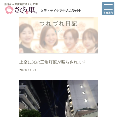
介護老人保健施設さくらの里
介護老人保健施設さくらの里
各種案内
つれづれ日記
BLOG
上空に光の三角灯籠が照らされます
2020.11.21