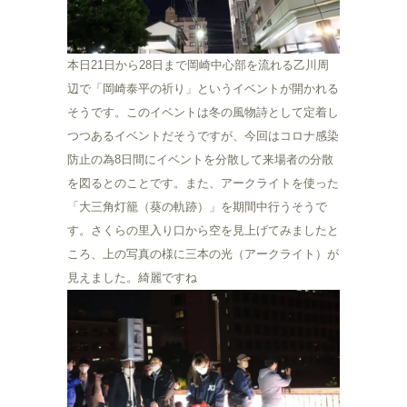
本日21日から28日まで岡崎中心部を流れる乙川周
辺で「岡崎泰平の祈り」というイベントが開かれる
そうです。このイベントは冬の風物詩として定着し
つつあるイベントだそうですが、今回はコロナ感染
防止の為8日間にイベントを分散して来場者の分散
を図るとのことです。また、アークライトを使った
「大三角灯籠（葵の軌跡）」を期間中行うそうで
す。さくらの里入り口から空を見上げてみましたと
ころ、上の写真の様に三本の光（アークライト）が
見えました。綺麗ですね