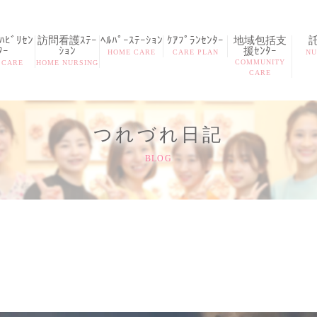
ﾋﾞﾘｾﾝ
訪問看護ｽﾃｰ
ﾍﾙﾊﾟｰｽﾃｰｼｮﾝ
ｹｱﾌﾟﾗﾝｾﾝﾀｰ
地域包括支
ﾀｰ
ｼｮﾝ
援ｾﾝﾀｰ
HOME CARE
CARE PLAN
NU
COMMUNITY
 CARE
HOME NURSING
CARE
つれづれ日記
BLOG