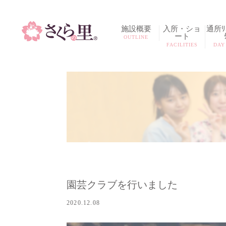
施設概要
入所・ショ
通所ﾘﾊ
ート
OUTLINE
FACILITIES
DAY
園芸クラブを行いました
2020.12.08