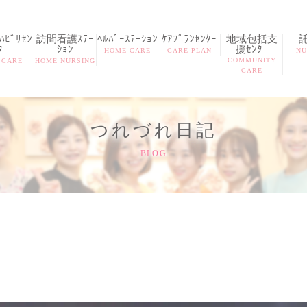
ﾋﾞﾘｾﾝ
訪問看護ｽﾃｰ
ﾍﾙﾊﾟｰｽﾃｰｼｮﾝ
ｹｱﾌﾟﾗﾝｾﾝﾀｰ
地域包括支
ﾀｰ
ｼｮﾝ
援ｾﾝﾀｰ
HOME CARE
CARE PLAN
NU
COMMUNITY
 CARE
HOME NURSING
CARE
つれづれ日記
BLOG