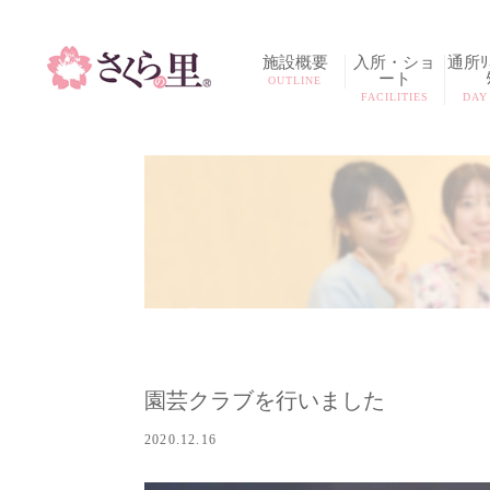
施設概要
入所・ショ
通所ﾘﾊ
ート
OUTLINE
FACILITIES
DAY
園芸クラブを行いました
2020.12.16