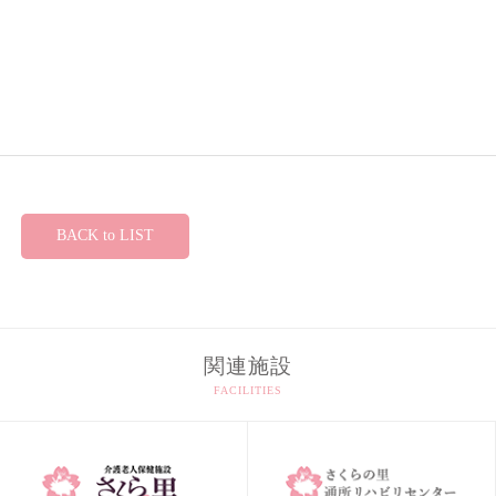
BACK to LIST
関連施設
FACILITIES