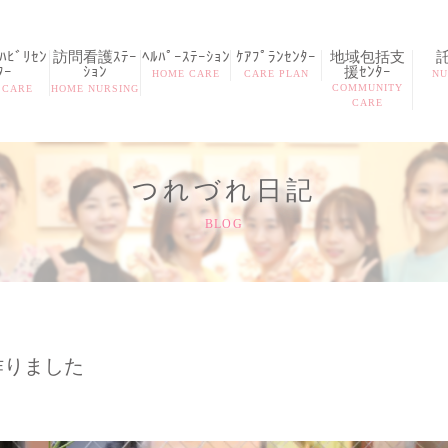
ﾋﾞﾘｾﾝ
訪問看護ｽﾃｰ
ﾍﾙﾊﾟｰｽﾃｰｼｮﾝ
ｹｱﾌﾟﾗﾝｾﾝﾀｰ
地域包括支
ﾀｰ
ｼｮﾝ
援ｾﾝﾀｰ
HOME CARE
CARE PLAN
NU
COMMUNITY
 CARE
HOME NURSING
CARE
つれづれ日記
BLOG
作りました