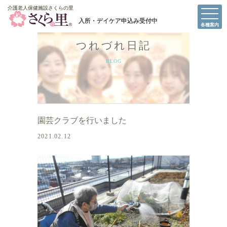
介護老人保健施設さくらの里
介護老人保健施設さくらの里
各種案内
つれづれ日記
BLOG
園芸クラブを行いました
2021.02.12