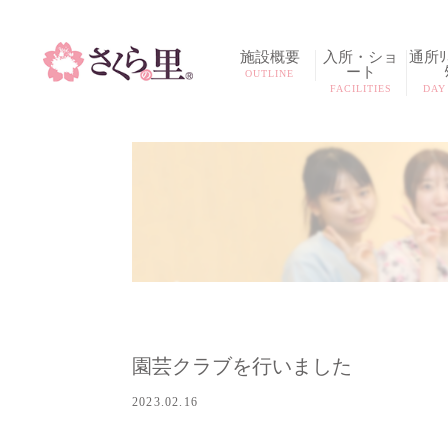
施設概要
入所・ショ
通所ﾘﾊ
ート
OUTLINE
FACILITIES
DAY
園芸クラブを行いました
2023.02.16