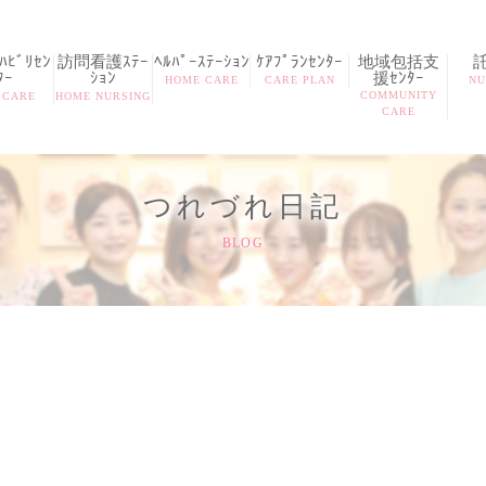
ﾋﾞﾘｾﾝ
訪問看護ｽﾃｰ
ﾍﾙﾊﾟｰｽﾃｰｼｮﾝ
ｹｱﾌﾟﾗﾝｾﾝﾀｰ
地域包括支
ﾀｰ
ｼｮﾝ
援ｾﾝﾀｰ
HOME CARE
CARE PLAN
NU
COMMUNITY
 CARE
HOME NURSING
CARE
つれづれ日記
BLOG