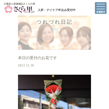
介護老人保健施設さくらの里
介護老人保健施設さくらの里
各種案内
つれづれ日記
BLOG
本日の受付のお花です
2022.12.30