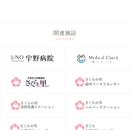
ー
カ
イ
ブ
関連施設
FACILITIES