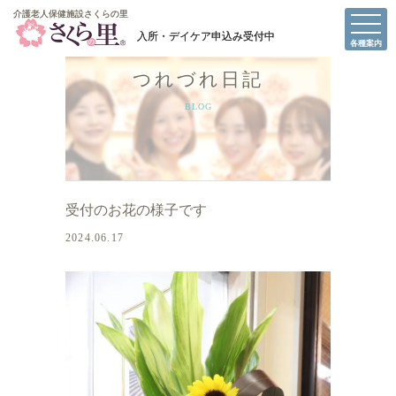
介護老人保健施設さくらの里
介護老人保健施設さくらの里
各種案内
つれづれ日記
BLOG
受付のお花の様子です
2024.06.17