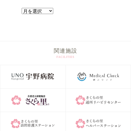
ア
ー
カ
イ
ブ
関連施設
FACILITIES