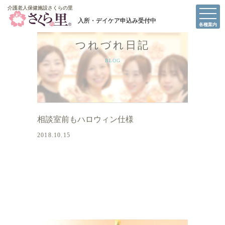
介護老人保健施設さくらの里
介護老人保健施設さくらの里
各種案内
つれづれ日記
BLOG
相談室前もハロウィン仕様
2018.10.15