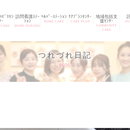
ﾋﾞﾘｾﾝ
訪問看護ｽﾃｰ
ﾍﾙﾊﾟｰｽﾃｰｼｮﾝ
ｹｱﾌﾟﾗﾝｾﾝﾀｰ
地域包括支
ﾀｰ
ｼｮﾝ
援ｾﾝﾀｰ
HOME CARE
CARE PLAN
NU
COMMUNITY
 CARE
HOME NURSING
CARE
つれづれ日記
BLOG