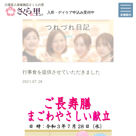
介護老人保健施設さくらの里
介護老人保健施設さくらの里
各種案内
つれづれ日記
BLOG
行事食を提供させていただきました
2021.07.28