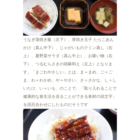
うなぎ蒲焼き飯（左下）、厚焼き玉子 たらこあん
かけ（真ん中下）、じゃがいものクミン蒸し（右
上）、夏野菜サラダ（真ん中上）、お吸い物（右
下）、つるむらさきの胡麻和え（左上）となりま
す。「まごわやさしい」とは、ま＝まめ、ご＝ご
ま、わ＝わかめ、や＝やさい、さ＝さかな、し＝し
いたけ、い＝いも、のことで、「取り入れることで
健康的な食生活を送ることができる食材の頭文字」
を語呂合わせにしたものだそうです