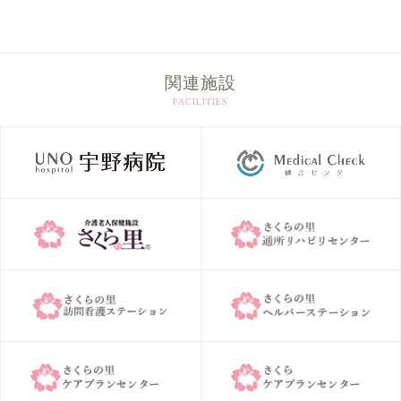
カ
イ
ブ
関連施設
FACILITIES