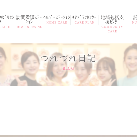
ﾋﾞﾘｾﾝ
訪問看護ｽﾃｰ
ﾍﾙﾊﾟｰｽﾃｰｼｮﾝ
ｹｱﾌﾟﾗﾝｾﾝﾀｰ
地域包括支
ﾀｰ
ｼｮﾝ
援ｾﾝﾀｰ
HOME CARE
CARE PLAN
NU
COMMUNITY
 CARE
HOME NURSING
CARE
つれづれ日記
BLOG