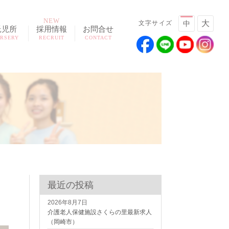
NEW
大
文字サイズ
中
託児所
採用情報
お問合せ
RSERY
RECRUIT
CONTACT
最近の投稿
2026年8月7日
介護老人保健施設さくらの里最新求人
（岡崎市）