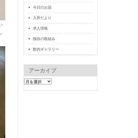
今日のお花
入所だより
い
求人情報
ル
独自の取組み
館内ギャラリー
アーカイブ
ア
ー
カ
イ
ブ