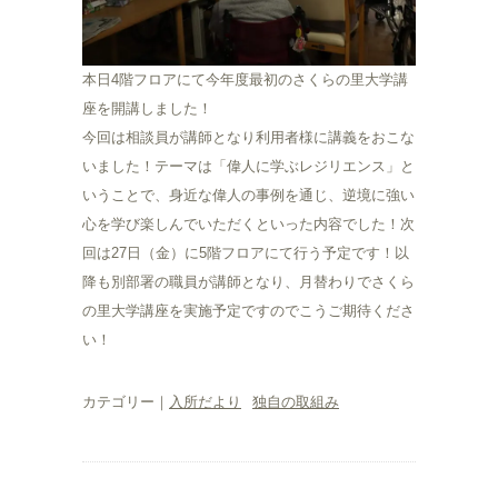
本日4階フロアにて今年度最初のさくらの里大学講
座を開講しました！
今回は相談員が講師となり利用者様に講義をおこな
いました！テーマは「偉人に学ぶレジリエンス」と
いうことで、身近な偉人の事例を通じ、逆境に強い
心を学び楽しんでいただくといった内容でした！次
回は27日（金）に5階フロアにて行う予定です！以
降も別部署の職員が講師となり、月替わりでさくら
の里大学講座を実施予定ですのでこうご期待くださ
い！
カテゴリー｜
入所だより
独自の取組み