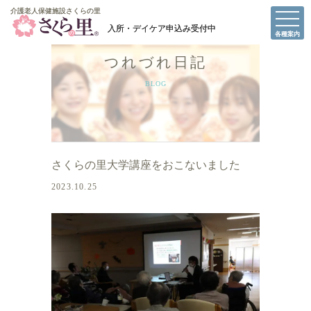
介護老人保健施設さくらの里
介護老人保健施設さくらの里
各種案内
つれづれ日記
BLOG
さくらの里大学講座をおこないました
2023.10.25