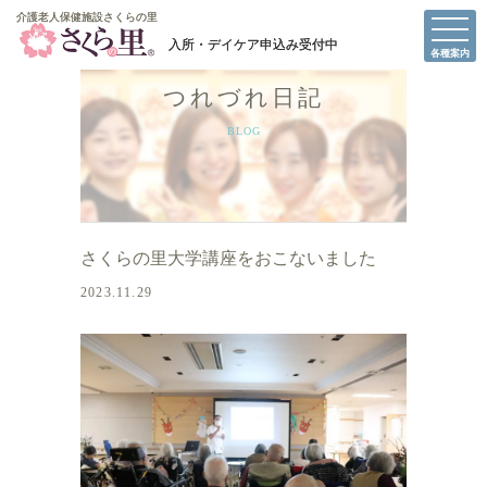
介護老人保健施設さくらの里
介護老人保健施設さくらの里
各種案内
つれづれ日記
BLOG
さくらの里大学講座をおこないました
2023.11.29