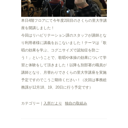
本日4階フロアにて今年度2回目のさくらの里大学講
座を開講しました！
今回はリハビリテーション課のスタッフが講師とな
り利用者様に講義をおこないました！テーマは「歌
唱の効果を学ぶ、コグニサイズで認知症を防ご
う！」ということで、歌唱や体操の効果について学
習と体験をして頂きました！以降も別部署の職員が
講師となり、月替わりでさくらの里大学講座を実施
予定ですのでこうご期待ください！（次回は事務総
務課が12月18、19、20日に行う予定です）
カテゴリー｜
入所だより
独自の取組み