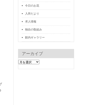
今日のお花
入所だより
求人情報
独自の取組み
館内ギャラリー
アーカイブ
ア
ー
カ
イ
ザ
ブ
参