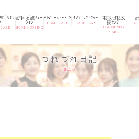
ﾋﾞﾘｾﾝ
訪問看護ｽﾃｰ
ﾍﾙﾊﾟｰｽﾃｰｼｮﾝ
ｹｱﾌﾟﾗﾝｾﾝﾀｰ
地域包括支
ﾀｰ
ｼｮﾝ
援ｾﾝﾀｰ
HOME CARE
CARE PLAN
NU
COMMUNITY
 CARE
HOME NURSING
CARE
つれづれ日記
BLOG