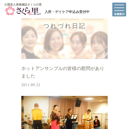
介護老人保健施設さくらの里
介護老人保健施設さくらの里
各種案内
つれづれ日記
BLOG
ホットアンサンブルの皆様の慰問があり
ました
2011.09.22