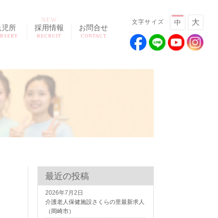
NEW
大
文字サイズ
中
託児所
採用情報
お問合せ
RSERY
RECRUIT
CONTACT
最近の投稿
2026年7月2日
介護老人保健施設さくらの里最新求人
（岡崎市）