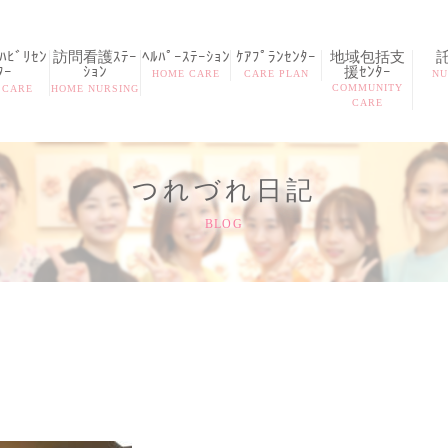
ﾋﾞﾘｾﾝ
訪問看護ｽﾃｰ
ﾍﾙﾊﾟｰｽﾃｰｼｮﾝ
ｹｱﾌﾟﾗﾝｾﾝﾀｰ
地域包括支
ﾀｰ
ｼｮﾝ
援ｾﾝﾀｰ
HOME CARE
CARE PLAN
NU
COMMUNITY
 CARE
HOME NURSING
CARE
つれづれ日記
BLOG