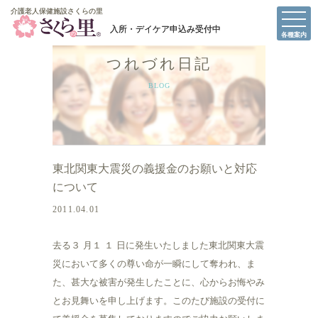
介護老人保健施設さくらの里
介護老人保健施設さくらの里
各種案内
つれづれ日記
BLOG
東北関東大震災の義援金のお願いと対応
について
2011.04.01
去る３ 月１ １ 日に発生いたしました東北関東大震
災において多くの尊い命が一瞬にして奪われ、ま
た、甚大な被害が発生したことに、心からお悔やみ
とお見舞いを申し上げます。このたび施設の受付に