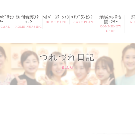
ﾋﾞﾘｾﾝ
訪問看護ｽﾃｰ
ﾍﾙﾊﾟｰｽﾃｰｼｮﾝ
ｹｱﾌﾟﾗﾝｾﾝﾀｰ
地域包括支
ﾀｰ
ｼｮﾝ
援ｾﾝﾀｰ
HOME CARE
CARE PLAN
NU
COMMUNITY
 CARE
HOME NURSING
CARE
つれづれ日記
BLOG