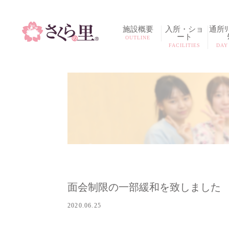
施設概要
入所・ショ
通所ﾘﾊ
ート
OUTLINE
FACILITIES
DAY
面会制限の一部緩和を致しました
2020.06.25