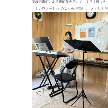
岡崎市寿町にある寿町集会所にて、７月４日（火
「ミカワノート♪」の２人をお招きし、オカリナ演