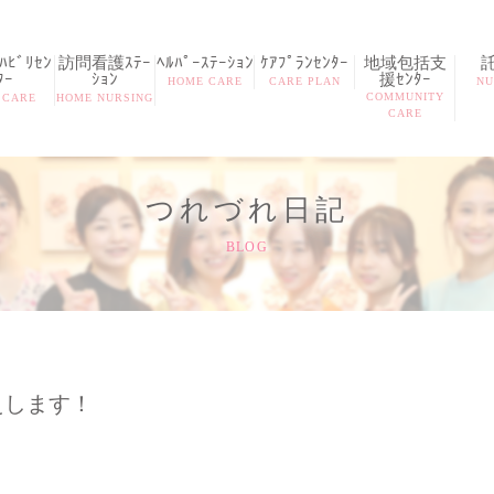
ﾋﾞﾘｾﾝ
訪問看護ｽﾃｰ
ﾍﾙﾊﾟｰｽﾃｰｼｮﾝ
ｹｱﾌﾟﾗﾝｾﾝﾀｰ
地域包括支
ﾀｰ
ｼｮﾝ
援ｾﾝﾀｰ
HOME CARE
CARE PLAN
NU
COMMUNITY
 CARE
HOME NURSING
CARE
つれづれ日記
BLOG
えします！