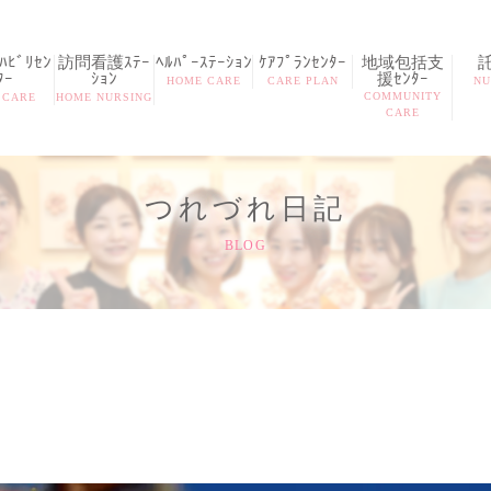
ﾋﾞﾘｾﾝ
訪問看護ｽﾃｰ
ﾍﾙﾊﾟｰｽﾃｰｼｮﾝ
ｹｱﾌﾟﾗﾝｾﾝﾀｰ
地域包括支
ﾀｰ
ｼｮﾝ
援ｾﾝﾀｰ
HOME CARE
CARE PLAN
NU
COMMUNITY
 CARE
HOME NURSING
CARE
つれづれ日記
BLOG