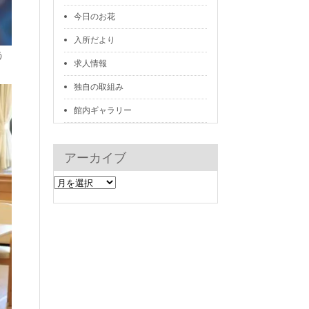
今日のお花
入所だより
う
求人情報
独自の取組み
館内ギャラリー
アーカイブ
ア
ー
カ
イ
ブ