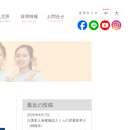
NEW
大
文字サイズ
中
託児所
採用情報
お問合せ
RSERY
RECRUIT
CONTACT
最近の投稿
2026年8月7日
介護老人保健施設さくらの里最新求人
（岡崎市）