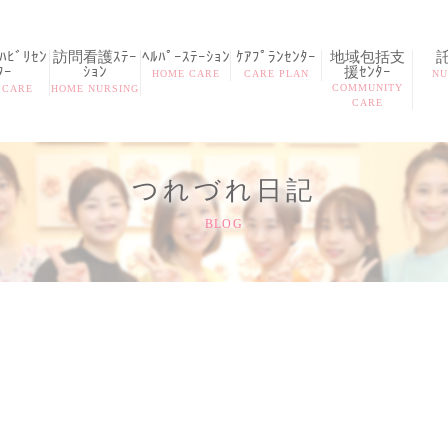
ﾋﾞﾘｾﾝ
訪問看護ｽﾃｰ
ﾍﾙﾊﾟｰｽﾃｰｼｮﾝ
ｹｱﾌﾟﾗﾝｾﾝﾀｰ
地域包括支
ﾀｰ
ｼｮﾝ
援ｾﾝﾀｰ
HOME CARE
CARE PLAN
NU
COMMUNITY
 CARE
HOME NURSING
CARE
つれづれ日記
BLOG