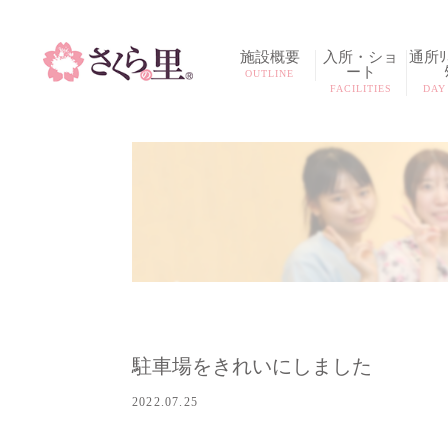
施設概要
入所・ショ
通所ﾘﾊ
ート
OUTLINE
FACILITIES
DAY
駐車場をきれいにしました
2022.07.25