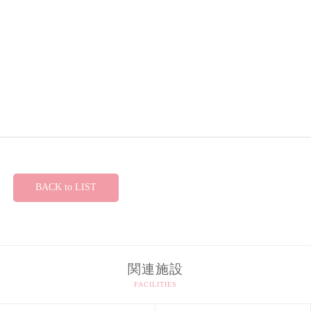
BACK to LIST
関連施設
FACILITIES