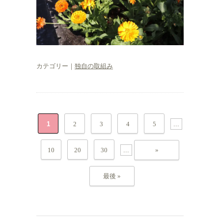
カテゴリー｜
独自の取組み
1
2
3
4
5
...
10
20
30
...
»
最後 »